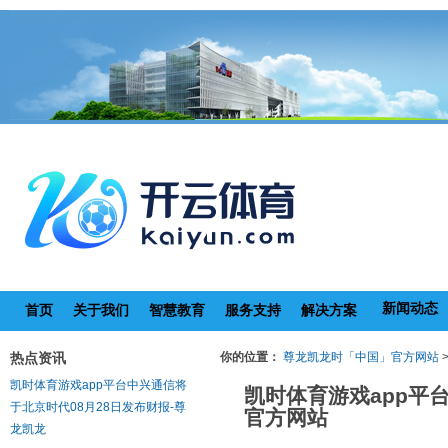
新闻动态
首页
关于我们
智慧教育
服务支持
解决方案
热点资讯
你的位置：
尊龙凯龙时「中国」官方网站
凯时体育游戏app平台中兴通信将
凯时体育游戏app平
于北京时代08月28日发布财报-尊
官方网站
龙凯龙