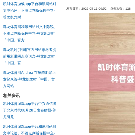
凯时体育游戏app平台和讯网站对
发布日期：2026-05-11 09:52 点击次数：128
文中论述、不雅点判断保握中立-
尊龙凯龙时
尊龙体育网和讯网站对文中陈说、
不雅点判断保握中立-尊龙凯龙时
「中国」官方
尊龙凯时(中国)官方网站志愿者提
前用彩带隔离赛说念-尊龙凯龙时
「中国」官
尊龙体育网Andrea 在酬酢汇聚上
发起众筹-尊龙凯龙时「中国」官
方网站
相关资讯
凯时体育游戏app平台中兴通信将
于北京时代08月28日发布财报-尊
龙凯龙
凯时体育游戏app平台和讯网站对
文中论述、不雅点判断保握中立-