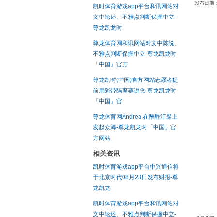
发布日期：2
凯时体育游戏app平台和讯网站对
文中论述、不雅点判断保握中立-
尊龙凯龙时
尊龙体育网和讯网站对文中陈说、
不雅点判断保握中立-尊龙凯龙时
「中国」官方
尊龙凯时(中国)官方网站志愿者提
前用彩带隔离赛说念-尊龙凯龙时
「中国」官
尊龙体育网Andrea 在酬酢汇聚上
发起众筹-尊龙凯龙时「中国」官
方网站
相关资讯
凯时体育游戏app平台中兴通信将
于北京时代08月28日发布财报-尊
龙凯龙
凯时体育游戏app平台和讯网站对
文中论述、不雅点判断保握中立-